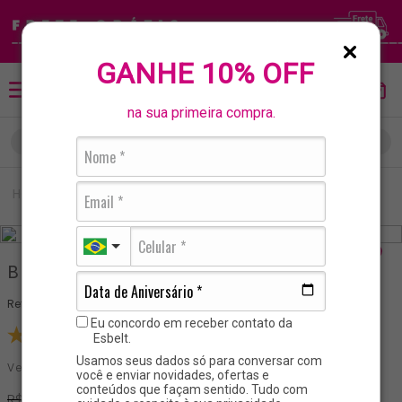
GANHE 10% OFF
na sua primeira compra.
O que está buscando?
TERMOS MAIS BUSCADOS
Maternidade
Body Pós Parto Em Lycra® Power
1
º
alta compressão
2
º
calcinha
3
º
cinta modeladora
Body Pós Parto Em Lycra® Power
4
º
cinta
Referência
:
0100119
Eu concordo em receber contato da
5
º
sutiã
1 avaliação
Esbelt.
6
º
corselet
Usamos seus dados só para conversar com
Vendido e entregue por:
ESBELT LINGERIE LTDA
você e enviar novidades, ofertas e
7
º
cinta pós parto
conteúdos que façam sentido. Tudo com
R$
62
,
00