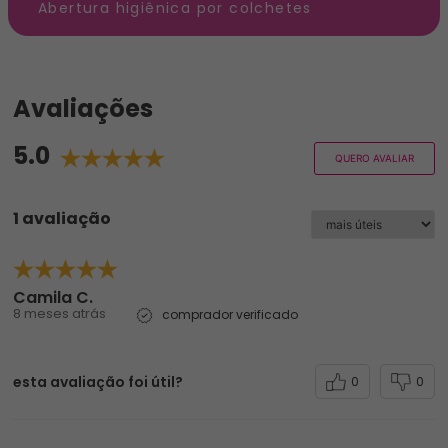
Abertura higiênica por colchetes
Avaliações
5.0
QUERO AVALIAR
1 avaliação
Camila C.
8 meses atrás
comprador verificado
esta avaliação foi útil?
0
0