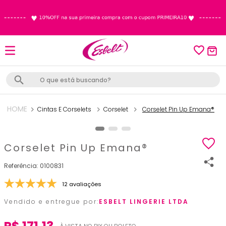
O que está buscando?
TERMOS MAIS BUSCADOS
Cintas E Corselets
Corselet
Corselet Pin Up Emana®
1
º
alta compressão
2
º
calcinha
Corselet Pin Up Emana®
3
º
cinta modeladora
Referência
4
º
cinta
:
0100831
5
º
sutiã
12 avaliações
6
º
corselet
Vendido e entregue por:
ESBELT LINGERIE LTDA
7
º
cinta pós parto