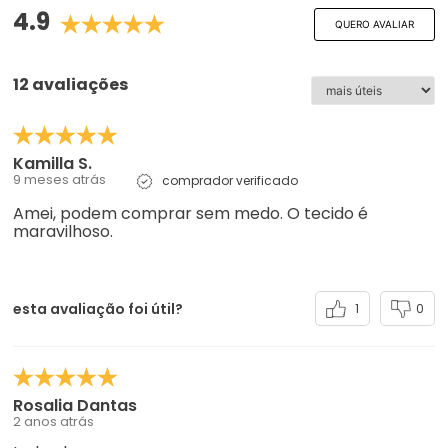
4.9
QUERO AVALIAR
12 avaliações
Kamilla S.
9 meses atrás
comprador verificado
Amei, podem comprar sem medo. O tecido é
maravilhoso.
esta avaliação foi útil?
1
0
Rosalia Dantas
2 anos atrás