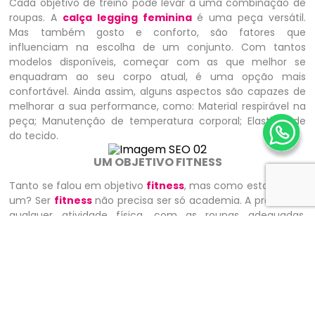
Cada objetivo de treino pode levar a uma combinação de
roupas. A
calça legging feminina
é uma peça versátil.
Mas também gosto e conforto, são fatores que
influenciam na escolha de um conjunto. Com tantos
modelos disponíveis, começar com as que melhor se
enquadram ao seu corpo atual, é uma opção mais
confortável. Ainda assim, alguns aspectos são capazes de
melhorar a sua performance, como: Material respirável na
peça; Manutenção de temperatura corporal; Elasticidade
do tecido.
UM OBJETIVO FITNESS
Tanto se falou em objetivo
fitness
, mas como estabelecer
um? Ser
fitness
não precisa ser só academia. A prática de
qualquer atividade física, com as roupas adequadas,
podem trazer inúmeros benefícios para o corpo. Um
objetivo
fitness
também pode se caracterizar por
pequenas ações cotidianas. Exemplo disso, é o uso das
cintas modeladoras no dia-a-dia. Seu uso poderá auxiliar
no formato natural da cintura.