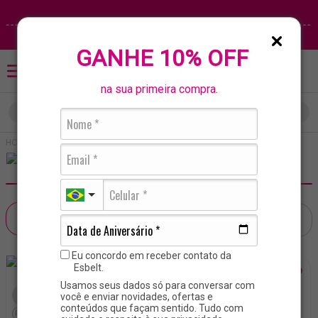
GANHE 10% OFF
na sua primeira compra.
O que está buscando?
TERMOS MAIS BUSCADOS
Cintas E Corselets
1
º
alta compressão
Cintas E Corselets
2
º
calcinha
3
º
cinta modeladora
FILTRAR
4
º
cinta
Eu concordo em receber contato da
5
º
sutiã
Esbelt.
Esbelt
6
º
corselet
Usamos seus dados só para conversar com
Esbelt
você e enviar novidades, ofertas e
+4
PP
P
M
G
7
º
cinta pós parto
conteúdos que façam sentido. Tudo com
PP
P
M
G