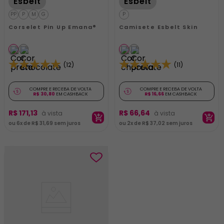
Esbelt
Esbelt
PP
P
M
G
P
Corselet Pin Up Emana®
Camisete Esbelt Skin
(12)
(11)
COMPRE E RECEBA DE VOLTA
COMPRE E RECEBA DE VOLTA
R$ 30,80
EM CASHBACK
R$ 16,66
EM CASHBACK
R$
171
,
13
R$
66
,
64
ADICIONAR AO
ADICIONAR AO
ou
6
x de
R$
31
,
69
sem juros
ou
2
x de
R$
37
,
02
sem juros
CARRINHO
CARRINHO