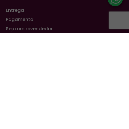
Entrega
Pagamento
Seja um revendedor
Trocas e Devoluções
Quem Somos
Política de privacidade
Sustentabilidade
Blog
FALE CONOSCO
Atendimento ao consumidor:
(11) 4159-9504
WhatsApp:
(11) 99433-8825