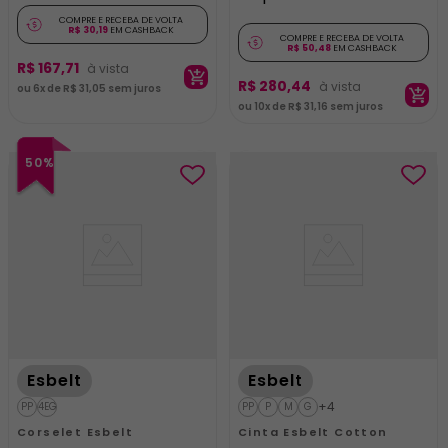
COMPRE E RECEBA DE VOLTA
R$ 30,19
EM CASHBACK
COMPRE E RECEBA DE VOLTA
R$ 50,48
EM CASHBACK
R$
167
,
71
ADICIONAR AO
R$
280
,
44
ou
6
x de
R$
31
,
05
sem juros
ADICIONAR AO
CARRINHO
ou
10
x de
R$
31
,
16
sem juros
CARRINHO
50%
Esbelt
Esbelt
+4
PP
4EG
PP
P
M
G
Corselet Esbelt
Cinta Esbelt Cotton